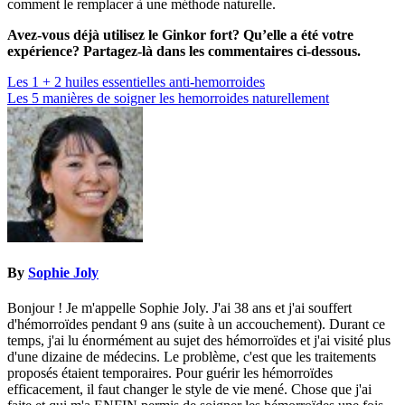
comment le remplacer à une méthode naturelle.
Avez-vous déjà utilisez le Ginkor fort? Qu’elle a été votre
expérience? Partagez-là dans les commentaires ci-dessous.
Navigation
Les 1 + 2 huiles essentielles anti-hemorroides
Les 5 manières de soigner les hemorroides naturellement
de
l’article
By
Sophie Joly
Bonjour ! Je m'appelle Sophie Joly. J'ai 38 ans et j'ai souffert
d'hémorroïdes pendant 9 ans (suite à un accouchement). Durant ce
temps, j'ai lu énormément au sujet des hémorroïdes et j'ai visité plus
d'une dizaine de médecins. Le problème, c'est que les traitements
proposés étaient temporaires. Pour guérir les hémorroïdes
efficacement, il faut changer le style de vie mené. Chose que j'ai