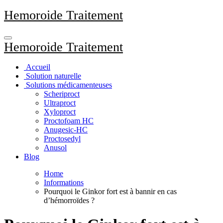
Aller
Hemoroide Traitement
au
contenu
principal
Hemoroide Traitement
Accueil
Solution naturelle
Solutions médicamenteuses
Scheriproct
Ultraproct
Xyloproct
Proctofoam HC
Anugesic-HC
Proctosedyl
Anusol
Blog
Home
Informations
Pourquoi le Ginkor fort est à bannir en cas
d’hémorroïdes ?