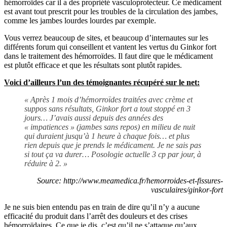
hémorroïdes car il a des propriété vasculoprotecteur. Ce médicament
est avant tout prescrit pour les troubles de la circulation des jambes,
comme les jambes lourdes lourdes par exemple.
Vous verrez beaucoup de sites, et beaucoup d’internautes sur les
différents forum qui conseillent et vantent les vertus du Ginkor fort
dans le traitement des hémorroïdes. Il faut dire que le médicament
est plutôt efficace et que les résultats sont plutôt rapides.
Voici d’ailleurs l’un des témoignantes récupéré sur le net:
« Après 1 mois d’hémorroïdes traitées avec crème et
suppos sans résultats, Ginkor fort a tout stoppé en 3
jours… J’avais aussi depuis des années des
« impatiences » (jambes sans repos) en milieu de nuit
qui duraient jusqu’à 1 heure à chaque fois… et plus
rien depuis que je prends le médicament. Je ne sais pas
si tout ça va durer… Posologie actuelle 3 cp par jour, à
rédui
re à 2. »
Source: http://www.meamedica.fr/hemorroides-et-fissures-
vasculaires/ginkor-fort
Je ne suis bien entendu pas en train de dire qu’il n’y a aucune
efficacité du produit dans l’arrêt des douleurs et des crises
hémorroïdaires. Ce que je dis, c’est qu’il ne s’attaque qu’aux