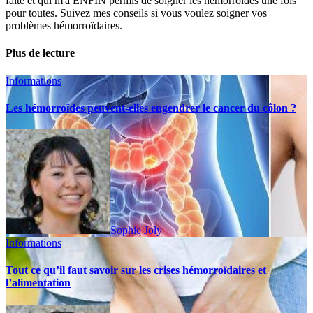
faite et qui m'a ENFIN permis de soigner les hémorroïdes une fois
pour toutes. Suivez mes conseils si vous voulez soigner vos
problèmes hémorroïdaires.
Plus de lecture
Informations
Les hémorroïdes peuvent-elles engendrer le cancer du côlon ?
Sophie Joly
Informations
Tout ce qu’il faut savoir sur les crises hémorroïdaires et
l’alimentation