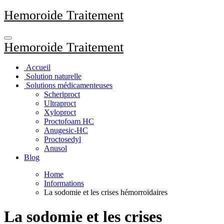
Aller
Hemoroide Traitement
au
contenu
principal
Hemoroide Traitement
Accueil
Solution naturelle
Solutions médicamenteuses
Scheriproct
Ultraproct
Xyloproct
Proctofoam HC
Anugesic-HC
Proctosedyl
Anusol
Blog
Home
Informations
La sodomie et les crises hémorroïdaires
La sodomie et les crises