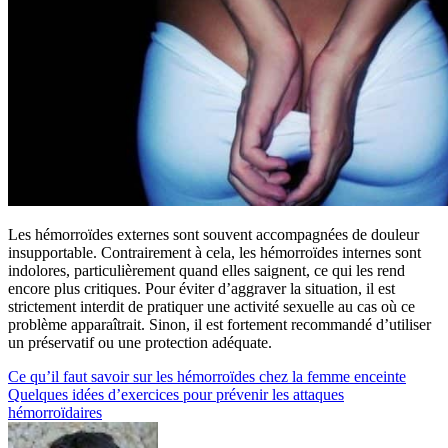
Les hémorroïdes externes sont souvent accompagnées de douleur
insupportable. Contrairement à cela, les hémorroïdes internes sont
indolores, particulièrement quand elles saignent, ce qui les rend
encore plus critiques. Pour éviter d’aggraver la situation, il est
strictement interdit de pratiquer une activité sexuelle au cas où ce
problème apparaîtrait. Sinon, il est fortement recommandé d’utiliser
un préservatif ou une protection adéquate.
Navigation
Ce qu’il faut savoir sur les hémorroïdes chez la femme enceinte
Quelques idées d’exercices pour prévenir les attaques
de
hémorroïdaires
l’article