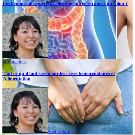
Les hémorroïdes peuvent-elles engendrer le cancer du côlon ?
Sophie Joly
Informations
Tout ce qu’il faut savoir sur les crises hémorroïdaires et
l’alimentation
Sophie Joly