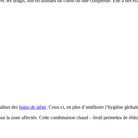
 avec les doigts, soit en utilisant un coton ou une compresse. Elle a des e
aliser des
bains de siège
. Ceux-ci, en plus d’améliorer l’hygiène globale
e sur la zone affectée. Cette combinaison chaud – froid permettra de réd