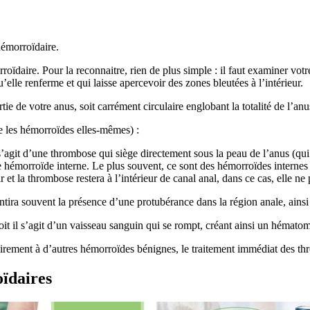
hémorroïdaire.
oïdaire. Pour la reconnaitre, rien de plus simple : il faut examiner vo
lle renferme et qui laisse apercevoir des zones bleutées à l’intérieur.
ie de votre anus, soit carrément circulaire englobant la totalité de l’anu
 les hémorroïdes elles-mêmes) :
git d’une thrombose qui siège directement sous la peau de l’anus (qui 
e hémorroïde interne. Le plus souvent, ce sont des hémorroïdes internes 
r et la thrombose restera à l’intérieur de canal anal, dans ce cas, elle 
ntira souvent la présence d’une protubérance dans la région anale, ainsi
t il s’agit d’un vaisseau sanguin qui se rompt, créant ainsi un hématome, 
irement à d’autres hémorroïdes bénignes, le traitement immédiat des th
oïdaires