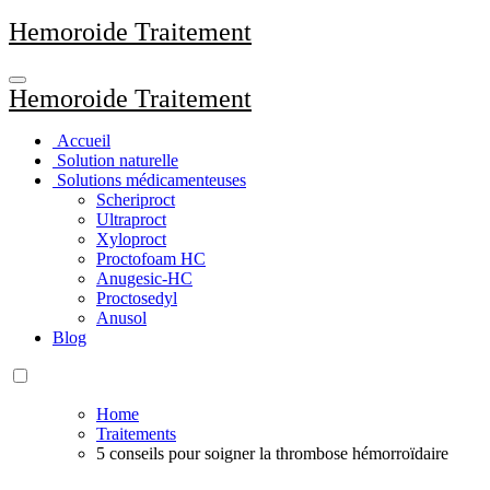
Aller
Hemoroide Traitement
au
contenu
principal
Hemoroide Traitement
Accueil
Solution naturelle
Solutions médicamenteuses
Scheriproct
Ultraproct
Xyloproct
Proctofoam HC
Anugesic-HC
Proctosedyl
Anusol
Blog
Home
Traitements
5 conseils pour soigner la thrombose hémorroïdaire