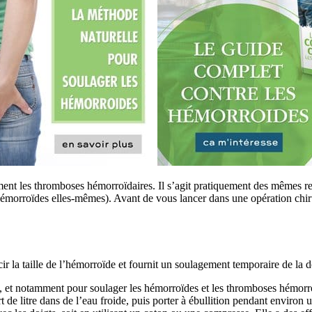
lement les thromboses hémorroïdaires. Il s’agit pratiquement des mêmes r
émorroïdes elles-mêmes). Avant de vous lancer dans une opération chirur
écir la taille de l’hémorroïde et fournit un soulagement temporaire de la d
 et notamment pour soulager les hémorroïdes et les thromboses hémorroïd
 de litre dans de l’eau froide, puis porter à ébullition pendant environ