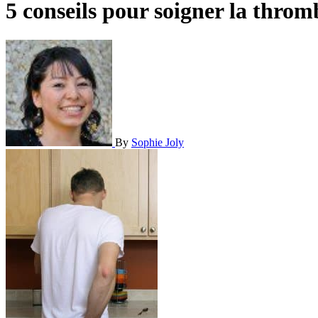
5 conseils pour soigner la thro
By
Sophie Joly