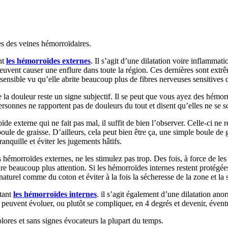
es des veines hémorroïdaires.
nt
les hémorroïdes externes
. Il s’agit d’une dilatation voire inflamma
euvent causer une enflure dans toute la région. Ces dernières sont extr
sensible vu qu’elle abrite beaucoup plus de fibres nerveuses sensitives q
e la douleur reste un signe subjectif. Il se peut que vous ayez des hémor
ersonnes ne rapportent pas de douleurs du tout et disent qu’elles ne se 
de externe qui ne fait pas mal, il suffit de bien l’observer. Celle-ci ne
ule de graisse. D’ailleurs, cela peut bien être ça, une simple boule de g
anquille et éviter les jugements hâtifs.
hémorroïdes externes, ne les stimulez pas trop. Des fois, à force de les
faire beaucoup plus attention. Si les hémorroïdes internes restent protégée
naturel comme du coton et éviter à la fois la sécheresse de la zone et la
étant
les hémorroïdes internes
. il s’agit également d’une dilatation anor
t peuvent évoluer, ou plutôt se compliquer, en 4 degrés et devenir, évent
olores et sans signes évocateurs la plupart du temps.