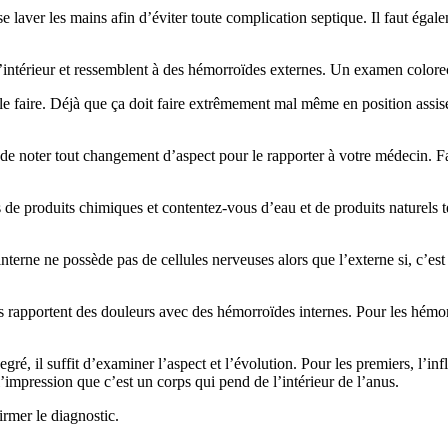
se laver les mains afin d’éviter toute complication septique. Il faut ég
’intérieur et ressemblent à des hémorroïdes externes. Un examen colorect
 le faire. Déjà que ça doit faire extrêmement mal même en position assise.
t de noter tout changement d’aspect pour le rapporter à votre médecin. Fa
us de produits chimiques et contentez-vous d’eau et de produits naturels
interne ne possède pas de cellules nerveuses alors que l’externe si, c’es
nnes rapportent des douleurs avec des hémorroïdes internes. Pour les hém
ré, il suffit d’examiner l’aspect et l’évolution. Pour les premiers, l’inf
 l’impression que c’est un corps qui pend de l’intérieur de l’anus.
irmer le diagnostic.