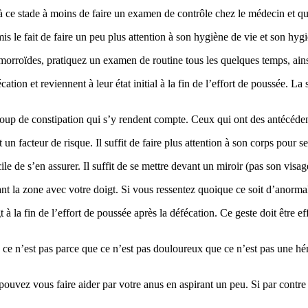
ce stade à moins de faire un examen de contrôle chez le médecin et qu’
s le fait de faire un peu plus attention à son hygiène de vie et son hyg
orroïdes, pratiquez un examen de routine tous les quelques temps, ains
ion et reviennent à leur état initial à la fin de l’effort de poussée. La s
coup de constipation qui s’y rendent compte. Ceux qui ont des antécéden
un facteur de risque. Il suffit de faire plus attention à son corps pour se
acile de s’en assurer. Il suffit de se mettre devant un miroir (pas son vis
 la zone avec votre doigt. Si vous ressentez quoique ce soit d’anormal, 
à la fin de l’effort de poussée après la défécation. Ce geste doit être eff
ue ce n’est pas parce que ce n’est pas douloureux que ce n’est pas une hém
 pouvez vous faire aider par votre anus en aspirant un peu. Si par contr