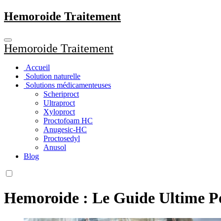
Aller
Hemoroide Traitement
au
contenu
principal
Hemoroide Traitement
Accueil
Solution naturelle
Solutions médicamenteuses
Scheriproct
Ultraproct
Xyloproct
Proctofoam HC
Anugesic-HC
Proctosedyl
Anusol
Blog
Hemoroide : Le Guide Ultime P