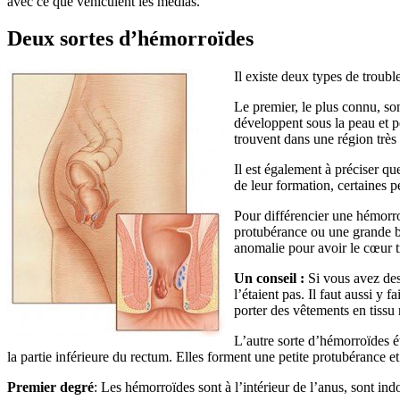
avec ce que véhiculent les médias.
Deux sortes d’hémorroïdes
Il existe deux types de troubl
Le premier, le plus connu, so
développent sous la peau et p
trouvent dans une région très 
Il est également à préciser qu
de leur formation, certaines p
Pour différencier une hémorroï
protubérance ou une grande bo
anomalie pour avoir le cœur tr
Un conseil :
Si vous avez des 
l’étaient pas. Il faut aussi y 
porter des vêtements en tissu 
L’autre sorte d’hémorroïdes 
la partie inférieure du rectum. Elles forment une petite protubérance e
Premier degré
: Les hémorroïdes sont à l’intérieur de l’anus, sont ind