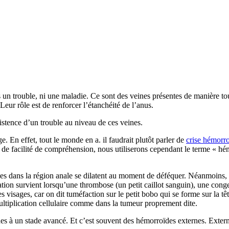
 un trouble, ni une maladie. Ce sont des veines présentes de manière tou
 Leur rôle est de renforcer l’étanchéité de l’anus.
stence d’un trouble au niveau de ces veines.
. En effet, tout le monde en a. il faudrait plutôt parler de
crise hémorro
de facilité de compréhension, nous utiliserons cependant le terme « hém
uées dans la région anale se dilatent au moment de déféquer. Néanmoins, 
tation survient lorsqu’une thrombose (un petit caillot sanguin), une con
s visages, car on dit tuméfaction sur le petit bobo qui se forme sur la tê
ultiplication cellulaire comme dans la tumeur proprement dite.
s à un stade avancé. Et c’est souvent des hémorroïdes externes. Externes