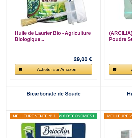
Huile de Laurier Bio - Agriculture
(ARCILIA) Arg
Biologique...
Poudre Surfi
29,00 €
Acheter sur Amazon
Ach
Bicarbonate de Soude
Hui
MEILLEURE VENTE N° 1
PROMO : - 0,49 € D'ÉCONOMIES !
MEILLEURE VENT
PROM