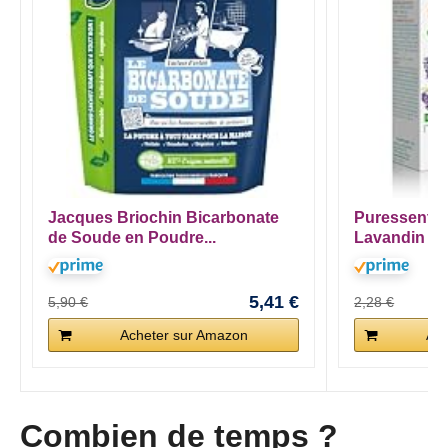
Jacques Briochin Bicarbonate
Puressentiel
de Soude en Poudre...
Lavandin sup
5,41 €
5,90 €
2,28 €
Acheter sur Amazon
Ach
Combien de temps ?