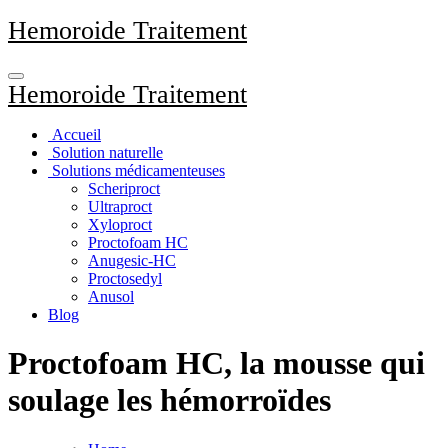
Aller
Hemoroide Traitement
au
contenu
principal
Hemoroide Traitement
Accueil
Solution naturelle
Solutions médicamenteuses
Scheriproct
Ultraproct
Xyloproct
Proctofoam HC
Anugesic-HC
Proctosedyl
Anusol
Blog
Proctofoam HC, la mousse qui
soulage les hémorroïdes