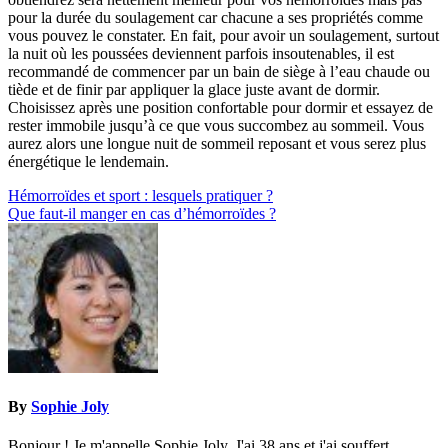
pour la durée du soulagement car chacune a ses propriétés comme
vous pouvez le constater. En fait, pour avoir un soulagement, surtout
la nuit où les poussées deviennent parfois insoutenables, il est
recommandé de commencer par un bain de siège à l’eau chaude ou
tiède et de finir par appliquer la glace juste avant de dormir.
Choisissez après une position confortable pour dormir et essayez de
rester immobile jusqu’à ce que vous succombez au sommeil. Vous
aurez alors une longue nuit de sommeil reposant et vous serez plus
énergétique le lendemain.
Navigation
Hémorroïdes et sport : lesquels pratiquer ?
Que faut-il manger en cas d’hémorroïdes ?
de
l’article
By
Sophie Joly
Bonjour ! Je m'appelle Sophie Joly. J'ai 38 ans et j'ai souffert