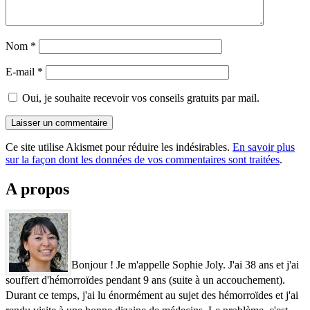
Nom
*
E-mail
*
Oui, je souhaite recevoir vos conseils gratuits par mail.
Ce site utilise Akismet pour réduire les indésirables.
En savoir plus
sur la façon dont les données de vos commentaires sont traitées
.
A propos
Bonjour ! Je m'appelle Sophie Joly. J'ai 38 ans et j'ai
souffert d'hémorroïdes pendant 9 ans (suite à un accouchement).
Durant ce temps, j'ai lu énormément au sujet des hémorroïdes et j'ai