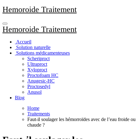
Aller
Hemoroide Traitement
au
contenu
principal
Hemoroide Traitement
Accueil
Solution naturelle
Solutions médicamenteuses
Scheriproct
Ultraproct
Xyloproct
Proctofoam HC
Anugesic-HC
Proctosedyl
Anusol
Blog
Home
Traitements
Faut-il soulager les hémorroïdes avec de l’eau froide ou
chaude ?