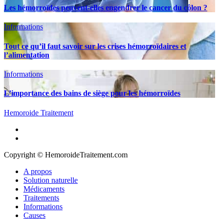
Les hémorroïdes peuvent-elles engendrer le cancer du côlon ?
Informations
Tout ce qu’il faut savoir sur les crises hémorroïdaires et
l’alimentation
Informations
L’importance des bains de siège pour les hémorroïdes
Hemoroide Traitement
A propos
Solution naturelle
Médicaments
Traitements
Informations
Causes