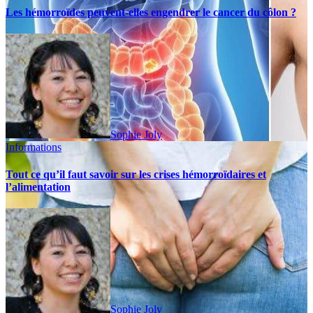
Les hémorroïdes peuvent-elles engendrer le cancer du côlon ?
Sophie Joly
Informations
Tout ce qu’il faut savoir sur les crises hémorroïdaires et
l’alimentation
Sophie Joly