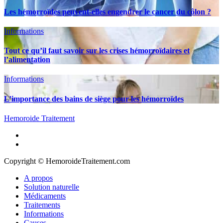
Les hémorroïdes peuvent-elles engendrer le cancer du côlon ?
Informations
Tout ce qu’il faut savoir sur les crises hémorroïdaires et
l’alimentation
Informations
L’importance des bains de siège pour les hémorroïdes
Hemoroide Traitement
A propos
Solution naturelle
Médicaments
Traitements
Informations
Causes