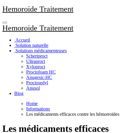
Aller
Hemoroide Traitement
au
contenu
principal
Hemoroide Traitement
Accueil
Solution naturelle
Solutions médicamenteuses
Scheriproct
Ultraproct
Xyloproct
Proctofoam HC
Anugesic-HC
Proctosedyl
Anusol
Blog
Home
Informations
Les médicaments efficaces contre les hémorroïdes
Les médicaments efficaces