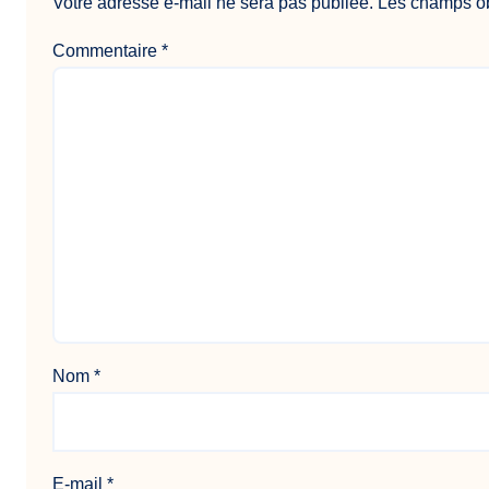
Votre adresse e-mail ne sera pas publiée.
Les champs ob
Commentaire
*
Nom
*
E-mail
*