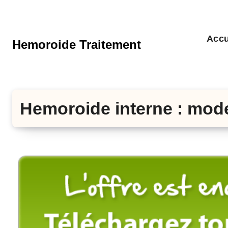
Aller
au
contenu
Accu
Hemoroide Traitement
principal
Hemoroide interne : mod