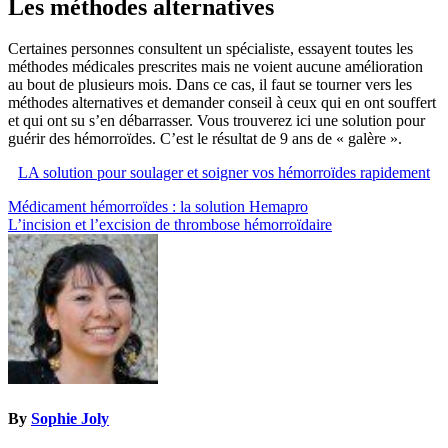
Les méthodes alternatives
Certaines personnes consultent un spécialiste, essayent toutes les
méthodes médicales prescrites mais ne voient aucune amélioration
au bout de plusieurs mois. Dans ce cas, il faut se tourner vers les
méthodes alternatives et demander conseil à ceux qui en ont souffert
et qui ont su s’en débarrasser. Vous trouverez ici une solution pour
guérir des hémorroïdes. C’est le résultat de 9 ans de « galère ».
LA solution pour soulager et soigner vos hémorroïdes rapidement
Navigation
Médicament hémorroïdes : la solution Hemapro
L’incision et l’excision de thrombose hémorroïdaire
de
l’article
By
Sophie Joly