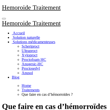
Aller
Hemoroide Traitement
au
contenu
principal
Hemoroide Traitement
Accueil
Solution naturelle
Solutions médicamenteuses
Scheriproct
Ultraproct
Xyloproct
Proctofoam HC
Anugesic-HC
Proctosedyl
Anusol
Blog
Home
Traitements
Que faire en cas d’hémorroïdes ?
Que faire en cas d’hémorroïdes