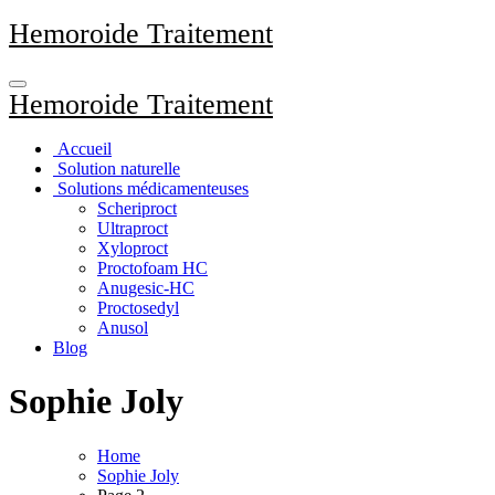
Aller
Hemoroide Traitement
au
contenu
principal
Hemoroide Traitement
Accueil
Solution naturelle
Solutions médicamenteuses
Scheriproct
Ultraproct
Xyloproct
Proctofoam HC
Anugesic-HC
Proctosedyl
Anusol
Blog
Sophie Joly
Home
Sophie Joly