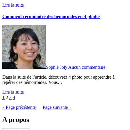
Lire la suite
Comment reconnaitre des hemoroides en 4 photos
Sophie Joly
Aucun commentaire
Dans la suite de l’article, découvrez 4 photo pour apprendre à
repérer des hémorroïdes. Vous…
Lire la suite
Pagination
1
2
3
4
des
« Page précédente
—
Page suivante »
publications
A propos