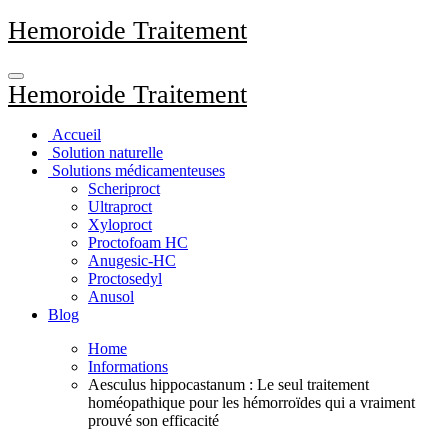
Aller
Hemoroide Traitement
au
contenu
principal
Hemoroide Traitement
Accueil
Solution naturelle
Solutions médicamenteuses
Scheriproct
Ultraproct
Xyloproct
Proctofoam HC
Anugesic-HC
Proctosedyl
Anusol
Blog
Home
Informations
Aesculus hippocastanum : Le seul traitement
homéopathique pour les hémorroïdes qui a vraiment
prouvé son efficacité