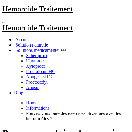
Aller
Hemoroide Traitement
au
contenu
principal
Hemoroide Traitement
Accueil
Solution naturelle
Solutions médicamenteuses
Scheriproct
Ultraproct
Xyloproct
Proctofoam HC
Anugesic-HC
Proctosedyl
Anusol
Blog
Home
Informations
Pouvez-vous faire des exercices physiques avec les
hémorroïdes ?