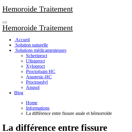
Aller
Hemoroide Traitement
au
contenu
principal
Hemoroide Traitement
Accueil
Solution naturelle
Solutions médicamenteuses
Scheriproct
Ultraproct
Xyloproct
Proctofoam HC
Anugesic-HC
Proctosedyl
Anusol
Blog
Home
Informations
La différence entre fissure anale et hémorroïde
La différence entre fissure