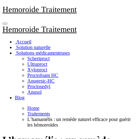
Aller
Hemoroide Traitement
au
contenu
principal
Hemoroide Traitement
Accueil
Solution naturelle
Solutions médicamenteuses
Scheriproct
Ultraproct
Xyloproct
Proctofoam HC
Anugesic-HC
Proctosedyl
Anusol
Blog
Home
Traitements
L’hamamélis : un remède naturel efficace pour guérir
les hémorroïdes