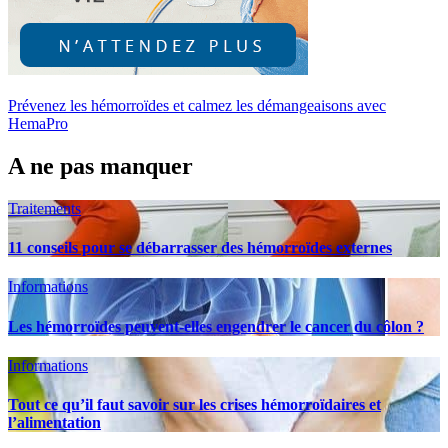
Prévenez les hémorroïdes et calmez les démangeaisons avec
HemaPro
A ne pas manquer
Traitements
11 conseils pour se débarrasser des hémorroïdes externes
Informations
Les hémorroïdes peuvent-elles engendrer le cancer du côlon ?
Informations
Tout ce qu’il faut savoir sur les crises hémorroïdaires et
l’alimentation