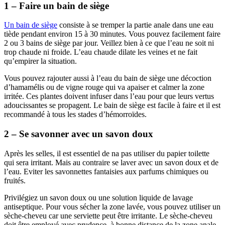
1 – Faire un bain de siège
Un bain de siège
consiste à se tremper la partie anale dans une eau
tiède pendant environ 15 à 30 minutes. Vous pouvez facilement faire
2 ou 3 bains de siège par jour. Veillez bien à ce que l’eau ne soit ni
trop chaude ni froide. L’eau chaude dilate les veines et ne fait
qu’empirer la situation.
Vous pouvez rajouter aussi à l’eau du bain de siège une décoction
d’hamamélis ou de vigne rouge qui va apaiser et calmer la zone
irritée. Ces plantes doivent infuser dans l’eau pour que leurs vertus
adoucissantes se propagent. Le bain de siège est facile à faire et il est
recommandé à tous les stades d’hémorroïdes.
2 – Se savonner avec un savon doux
Après les selles, il est essentiel de na pas utiliser du papier toilette
qui sera irritant. Mais au contraire se laver avec un savon doux et de
l’eau. Eviter les savonnettes fantaisies aux parfums chimiques ou
fruités.
Privilégiez un savon doux ou une solution liquide de lavage
antiseptique. Pour vous sécher la zone lavée, vous pouvez utiliser un
sèche-cheveu car une serviette peut être irritante. Le sèche-cheveu
doit être employé avec prudence, à bonne distance de la zone anale