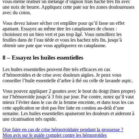
vous-même réaliser un mélange d’oignon frais haché très fin avec
une noix de beurre. Appliquez cette pate sur les zones douloureuses
avec du coton.
Vous devez laisser sécher cet emplâtre pour qu’il fasse un effet
apaisant. Essayez au même titre les cataplasmes de choux :
choisissez en un bien vert et pas trop âgé. Vous ramollirez les
feuilles dans de l’eau tiède et vous les hachez très fin, jusqu’à
obtenir une pate que vous appliquerez en cataplasme.
8 – Essayez les huiles essentielles
Les huiles essentielles peuvent être très efficaces en cas
d’hémorroïdes et de crise avec douleurs aigües. Je peux vous
conseiller l’huile essentielle d’arbre à thé ou celle de lavande aspic.
Vous pouvez appliquer 2 gouttes avec le bout du doigt (bien propre)
sur l’hémorroïde jusqu’à 3 fois par jour. Par contre, notez qu’il vaut
mieux l’éviter dans le cas de la femme enceinte, et dans tous les cas
cette application ne doit pas être faite en continu au-delà d’une
semaine. Les huiles essentielles apaiseront les douleurs et aideront à
une cicatrisation très rapide.
Navigation
Que faire en cas de crise hémorroïdaire pendant la grossesse ?
Mon avis sur le guide complet contre les hémorroïdes