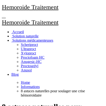
Aller
Hemoroide Traitement
au
contenu
principal
Hemoroide Traitement
Accueil
Solution naturelle
Solutions médicamenteuses
Scheriproct
Ultraproct
Xyloproct
Proctofoam HC
Anugesic-HC
Proctosedyl
Anusol
Blog
Home
Informations
8 astuces naturelles pour soulager une crise
hémorroïdaire