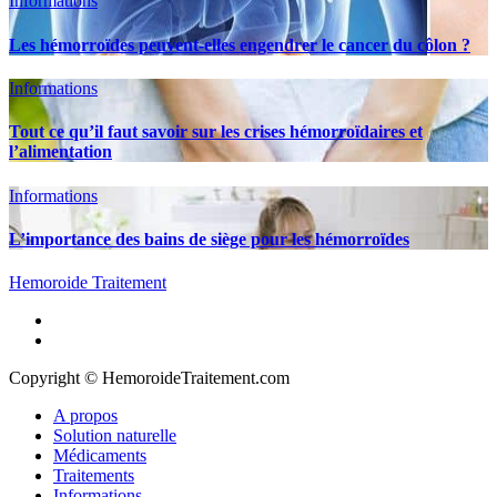
Informations
Les hémorroïdes peuvent-elles engendrer le cancer du côlon ?
Informations
Tout ce qu’il faut savoir sur les crises hémorroïdaires et
l’alimentation
Informations
L’importance des bains de siège pour les hémorroïdes
Hemoroide Traitement
A propos
Solution naturelle
Médicaments
Traitements
Informations